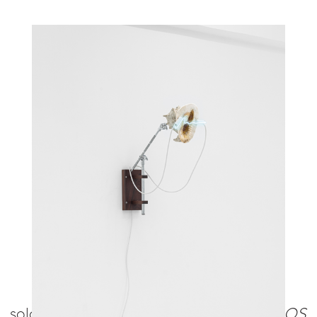
CURRENT EXHIBITION
14/05/2025 – 23/07/2026
solo show –
TODAS AS COISAS QUE NOS